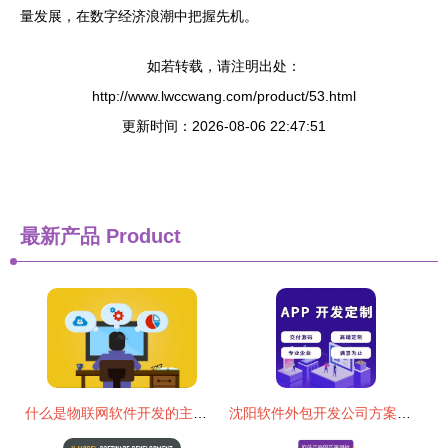
量发展，在数字经济浪潮中把握先机。
如若转载，请注明出处：
http://www.lwccwang.com/product/53.html
更新时间：2026-08-06 22:47:51
最新产品
Product
什么是物联网软件开发的主要挑战?如何应对?
沈阳软件外包开发公司方案简洁明了的界面设计,提升品牌形象