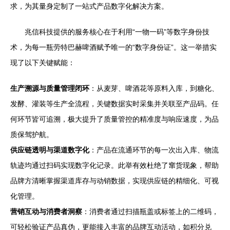
求，为其量身定制了一站式产品数字化解决方案。
兆信科技提供的服务核心在于利用“一物一码”等数字身份技
术，为每一瓶劳特巴赫啤酒赋予唯一的“数字身份证”。这一举措实
现了以下关键赋能：
生产溯源与质量管理闭环
：从麦芽、啤酒花等原料入库，到糖化、
发酵、灌装等生产全流程，关键数据实时采集并关联至产品码。任
何环节皆可追溯，极大提升了质量管控的精准度与响应速度，为品
质保驾护航。
供应链透明与渠道数字化
：产品在流通环节的每一次出入库、物流
轨迹均通过扫码实现数字化记录。此举有效杜绝了窜货现象，帮助
品牌方清晰掌握渠道库存与动销数据，实现供应链的精细化、可视
化管理。
营销互动与消费者洞察
：消费者通过扫描瓶盖或标签上的二维码，
可轻松验证产品真伪，更能接入丰富的品牌互动活动，如积分兑